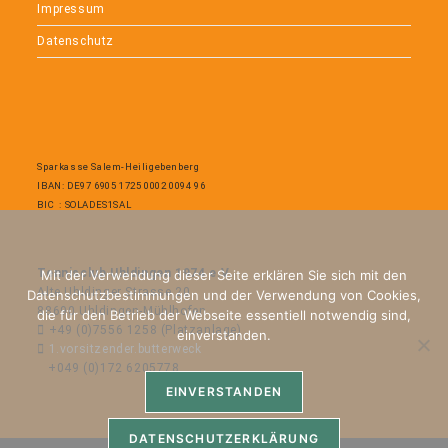
Impressum
Datenschutz
Sparkasse Salem-Heiligebenberg
IBAN: DE97 6905 1725 0002 0094 96
BIC : SOLADES1SAL
Tennisclub Uhldingen 1974 e.V.
Mit der Verwendung dieser Seite erklären Sie sich mit den
Alte Uhldinger Strasse 20
Datenschutzbestimmungen und der Verwendung von Cookies,
88690 Uhldingen-Mühlhofen
die für den Betrieb der Webseite essentiell notwendig sind,
+49 (0)7556 1258 (Platzanlage)
einverstanden.
1.vorsitzender.butterweck
+049 (0)172 6205778
EINVERSTANDEN
DATENSCHUTZERKLÄRUNG