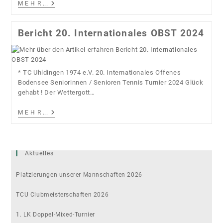
21.OBST
M E H R ...
2025
Schlussbericht
Und
Bericht 20. Internationales OBST 2024
Siegerliste
* TC Uhldingen 1974 e.V. 20. Internationales Offenes
Bodensee Seniorinnen / Senioren Tennis Turnier 2024 Glück
gehabt ! Der Wettergott…
Bericht
M E H R ...
20.
Internationales
OBST
2024
Aktuelles
Platzierungen unserer Mannschaften 2026
TCU Clubmeisterschaften 2026
1. LK Doppel-Mixed-Turnier