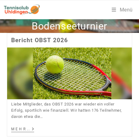
Zum
Menü
Inhalt
springen
Bodenseeturnier
Bericht OBST 2026
Liebe Mitglieder, das OBST 2026 war wieder ein voller
Erfolg, sportlich wie finanziell. Wir hatten 176 Teilnehmer,
davon etwa die…
Bericht
M E H R ...
OBST