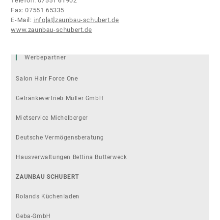
Telefon: 07551 61902
Fax: 07551 65335
E-Mail:
info[at]zaunbau-schubert.de
www.zaunbau-schubert.de
Werbepartner
Salon Hair Force One
Getränkevertrieb Müller GmbH
Mietservice Michelberger
Deutsche Vermögensberatung
Hausverwaltungen Bettina Butterweck
ZAUNBAU SCHUBERT
Rolands Küchenladen
Geba-GmbH