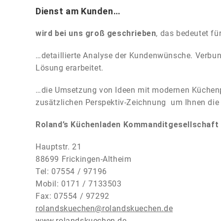
Dienst am Kunden…
wird bei uns groß geschrieben
, das bedeutet fü
…detaillierte Analyse der Kundenwünsche. Verb
Lösung erarbeitet.
…die Umsetzung von Ideen mit modernen Küchenp
zusätzlichen Perspektiv-Zeichnung um Ihnen die 
Roland’s Küchenladen Kommanditgesellschaft
Hauptstr. 21
88699 Frickingen-Altheim
Tel: 07554 / 97196
Mobil: 0171 / 7133503
Fax: 07554 / 97292
rolandskuechen@rolandskuechen.de
www.rolandskuechen.de