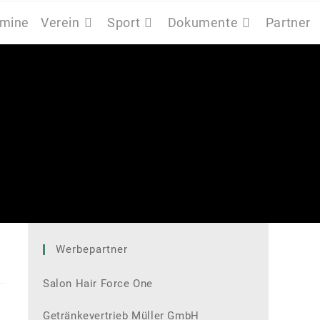
rmine
Verein
Sport
Dokumente
Partner
Werbepartner
Salon Hair Force One
Getränkevertrieb Müller GmbH