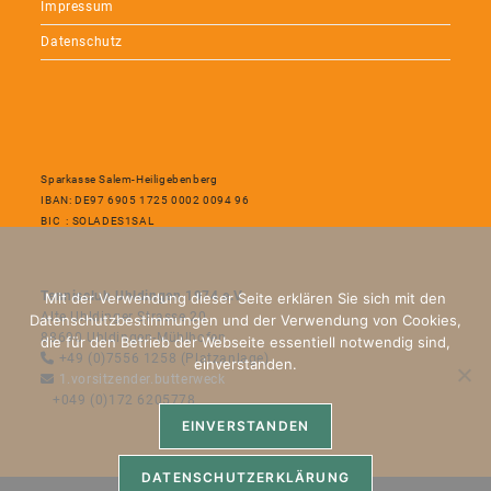
Impressum
Datenschutz
Sparkasse Salem-Heiligebenberg
IBAN: DE97 6905 1725 0002 0094 96
BIC : SOLADES1SAL
Tennisclub Uhldingen 1974 e.V.
Mit der Verwendung dieser Seite erklären Sie sich mit den
Alte Uhldinger Strasse 20
Datenschutzbestimmungen und der Verwendung von Cookies,
88690 Uhldingen-Mühlhofen
die für den Betrieb der Webseite essentiell notwendig sind,
+49 (0)7556 1258 (Platzanlage)
einverstanden.
1.vorsitzender.butterweck
+049 (0)172 6205778
EINVERSTANDEN
DATENSCHUTZERKLÄRUNG