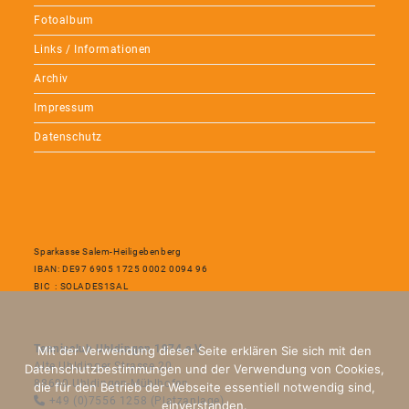
Fotoalbum
Links / Informationen
Archiv
Impressum
Datenschutz
Sparkasse Salem-Heiligebenberg
IBAN: DE97 6905 1725 0002 0094 96
BIC : SOLADES1SAL
Tennisclub Uhldingen 1974 e.V.
Mit der Verwendung dieser Seite erklären Sie sich mit den
Alte Uhldinger Strasse 20
Datenschutzbestimmungen und der Verwendung von Cookies,
88690 Uhldingen-Mühlhofen
die für den Betrieb der Webseite essentiell notwendig sind,
+49 (0)7556 1258 (Platzanlage)
einverstanden.