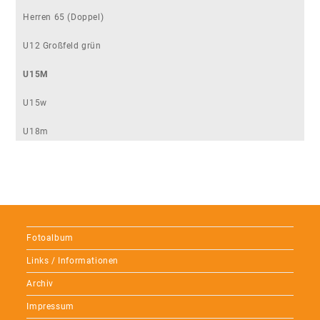
Herren 65 (Doppel)
U12 Großfeld grün
U15M
U15w
U18m
Fotoalbum
Links / Informationen
Archiv
Impressum