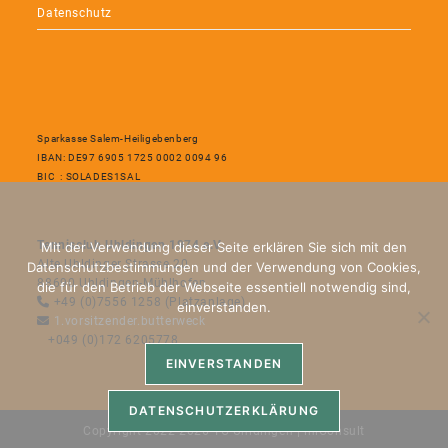
Datenschutz
Sparkasse Salem-Heiligebenberg
IBAN: DE97 6905 1725 0002 0094 96
BIC : SOLADES1SAL
Tennisclub Uhldingen 1974 e.V.
Mit der Verwendung dieser Seite erklären Sie sich mit den
Alte Uhldinger Strasse 20
Datenschutzbestimmungen und der Verwendung von Cookies,
88690 Uhldingen-Mühlhofen
die für den Betrieb der Webseite essentiell notwendig sind,
+49 (0)7556 1258 (Platzanlage)
einverstanden.
1.vorsitzender.butterweck
+049 (0)172 6205778
EINVERSTANDEN
DATENSCHUTZERKLÄRUNG
Copyright 2022-2026 TC-Uhldingen | ihlConsult