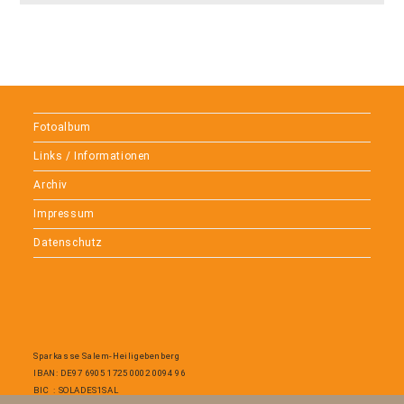
Fotoalbum
Links / Informationen
Archiv
Impressum
Datenschutz
Sparkasse Salem-Heiligebenberg
IBAN: DE97 6905 1725 0002 0094 96
BIC : SOLADES1SAL