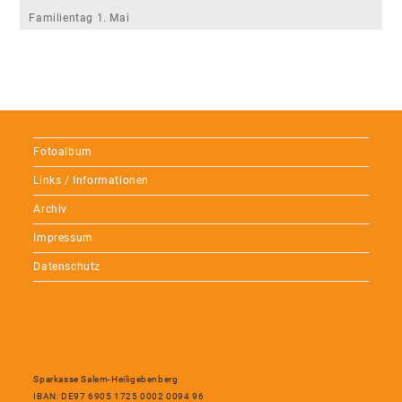
Familientag 1. Mai
Fotoalbum
Links / Informationen
Archiv
Impressum
Datenschutz
Sparkasse Salem-Heiligebenberg
IBAN: DE97 6905 1725 0002 0094 96