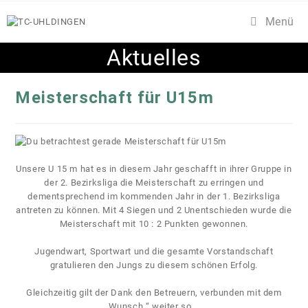
Zum
Menü
Inhalt
springen
Aktuelles
Meisterschaft für U15m
Unsere U 15 m hat es in diesem Jahr geschafft in ihrer Gruppe in
der 2. Bezirksliga die Meisterschaft zu erringen und
dementsprechend im kommenden Jahr in der 1. Bezirksliga
antreten zu können. Mit 4 Siegen und 2 Unentschieden wurde die
Meisterschaft mit 10 : 2 Punkten gewonnen.
Jugendwart, Sportwart und die gesamte Vorstandschaft
gratulieren den Jungs zu diesem schönen Erfolg.
Gleichzeitig gilt der Dank den Betreuern, verbunden mit dem
Wunsch “ weiter so „.