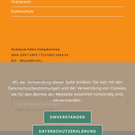
Impressum
Datenschutz
Sparkasse Salem-Heiligebenberg
IBAN: DE97 6905 1725 0002 0094 96
BIC : SOLADES1SAL
Tennisclub Uhldingen 1974 e.V.
Mit der Verwendung dieser Seite erklären Sie sich mit den
Alte Uhldinger Strasse 20
Datenschutzbestimmungen und der Verwendung von Cookies,
88690 Uhldingen-Mühlhofen
die für den Betrieb der Webseite essentiell notwendig sind,
+49 (0)7556 1258 (Platzanlage)
einverstanden.
1.vorsitzender.butterweck
+049 (0)172 6205778
EINVERSTANDEN
DATENSCHUTZERKLÄRUNG