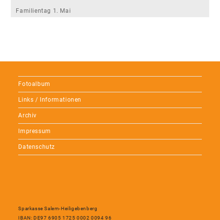
Familientag 1. Mai
Fotoalbum
Links / Informationen
Archiv
Impressum
Datenschutz
Sparkasse Salem-Heiligebenberg
IBAN: DE97 6905 1725 0002 0094 96