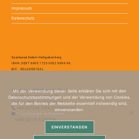
Impressum
Datenschutz
Sparkasse Salem-Heiligebenberg
IBAN: DE97 6905 1725 0002 0094 96
BIC : SOLADES1SAL
Tennisclub Uhldingen 1974 e.V.
Mit der Verwendung dieser Seite erklären Sie sich mit den
Alte Uhldinger Strasse 20
Datenschutzbestimmungen und der Verwendung von Cookies,
88690 Uhldingen-Mühlhofen
die für den Betrieb der Webseite essentiell notwendig sind,
+49 (0)7556 1258 (Platzanlage)
einverstanden.
1.vorsitzender.butterweck
+049 (0)172 6205778
EINVERSTANDEN